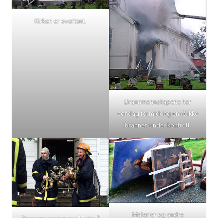
Kirken er overtent.
Brannmannskapene har
søndag formiddag ennå ikke
brannen under kontroll
Malerier og andre