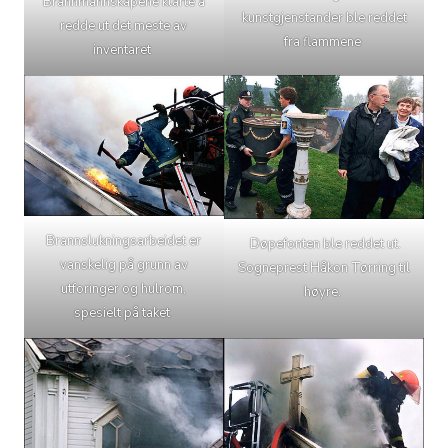
Brannmannskapene klarte å
kunstgjenstander ble reddet
redde ut det meste av
fra flammene
inventaret
Brannslukningsarbeidet er
Døpefonten ble reddet ut.
vanskelig på grunn av
Sogneprest Håkon Tørring til
utforinger og hulrom,
høyre.
spesielt på taket