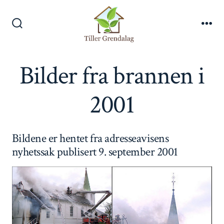
Hopp
til
Søk
Men
innhold
veksle
Bilder fra brannen i
2001
Bildene er hentet fra adresseavisens
nyhetssak publisert 9. september 2001