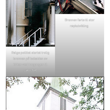
Brannen førte til stor
røykutvikling
Ifølge politiet startet trolig
brannen på baksiden av
kirken ved inngangen til
sakristiet