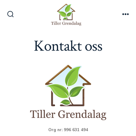
Hopp
til
Søk
Men
innhold
veksle
Kontakt oss
Org nr: 996 631 494