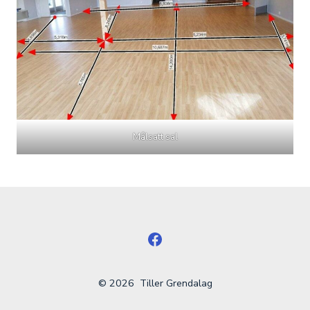
Målsatt sal
Åpne
Facebook
© 2026
Tiller Grendalag
en